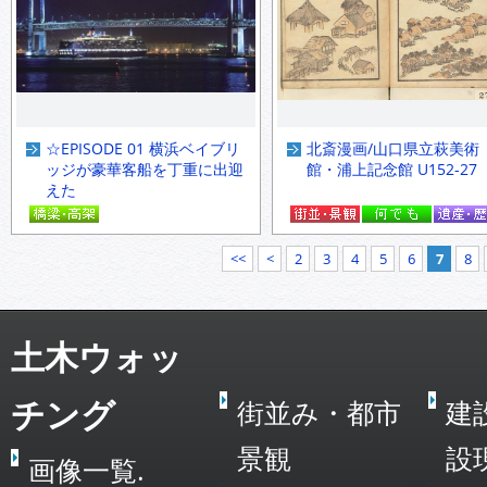
☆EPISODE 01 横浜ベイブリ
北斎漫画/山口県立萩美術
ッジが豪華客船を丁重に出迎
館・浦上記念館 U152-27
えた
<<
<
2
3
4
5
6
7
8
土木ウォッ
チング
街並み・都市
建
景観
設
画像一覧.