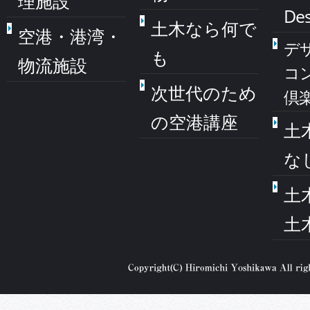
理施設
Des
土木なら何で
空港・港湾・
デ
も
物流施設
コ
次世代のため
倶
の空港講座
土
な
土
土