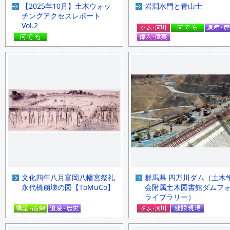
【2025年10月】土木ウォッ
岩淵水門と青山士
チングアクセスレポート
Vol.2
文化四年八月富岡八幡宮祭礼
群馬県 四万川ダム（土木
永代橋崩壊の図【ToMuCo】
会附属土木図書館ダムフ
ライブラリー）