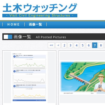
ＨＯＭＥ
画像一覧
画像一覧
All Posted Pictures
<<
<
2
3
4
5
6
7
8