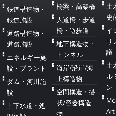
橋梁・高架橋
土
鉄道構造物・
史
人道橋・歩道
鉄道施設
橋・遊歩道
イ
道路構造物・
リ
地下構造物・
道路施設
議
トンネル
エネルギー施
土
海岸/沿岸/海
設・プラント
ル
上構造物
ダム・河川施
ン
空間構造・搭
設
Mo
状/容器構造
上下水道・処
Art
物