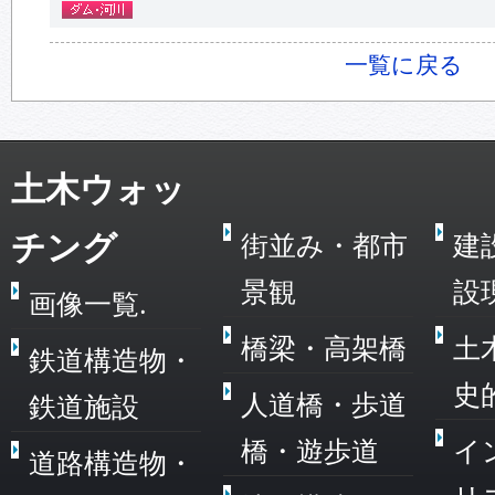
一覧に戻る
土木ウォッ
チング
街並み・都市
建
景観
設
画像一覧.
橋梁・高架橋
土
鉄道構造物・
史
人道橋・歩道
鉄道施設
橋・遊歩道
イ
道路構造物・