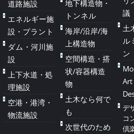
リ
地下構造物・
道路施設
議
トンネル
エネルギー施
土
海岸/沿岸/海
設・プラント
ル
上構造物
ダム・河川施
ン
空間構造・搭
設
Mo
状/容器構造
上下水道・処
Art
物
理施設
Des
土木なら何で
空港・港湾・
デ
も
物流施設
コ
次世代のため
倶