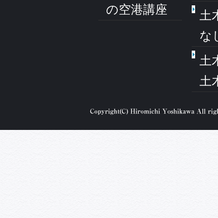
の空港講座
土
な
土
土