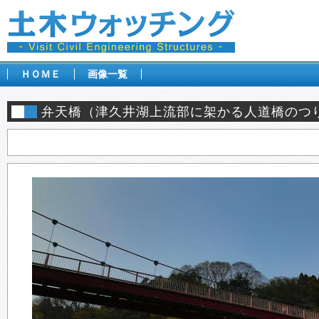
ＨＯＭＥ
画像一覧
弁天橋（津久井湖上流部に架かる人道橋のつ