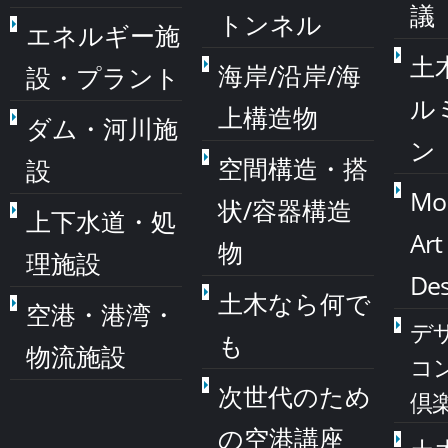
議
トンネル
エネルギー施
土
海岸/沿岸/海
設・プラント
ル
上構造物
ダム・河川施
ン
空間構造・搭
設
Mo
状/容器構造
上下水道・処
Art
物
理施設
Des
土木なら何で
空港・港湾・
デ
も
物流施設
コ
次世代のため
倶
の空港講座