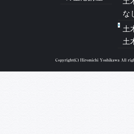
土
な
土
土