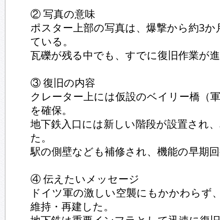
② 写真の意味
ポスター上部の写真は、爆撃から約3か
ている。
瓦礫が残る中でも、すでに復旧作業が
③ 復旧の内容
クレーター上には仮設のベイリー橋（
を確保。
地下鉄入口には新しい階段が設置され、
た。
駅の側壁なども補修され、機能の早期回
④ 伝えたいメッセージ
ドイツ軍の激しい空襲にもかかわらず
維持・再建した。