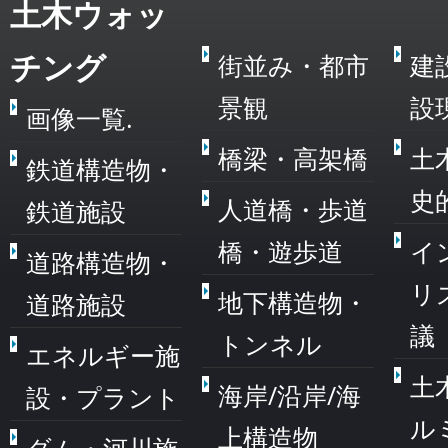
土木ウォッ
チング
街並み・都市
建
景観
設
画像一覧.
橋梁・高架橋
土
鉄道構造物・
史
人道橋・歩道
鉄道施設
橋・遊歩道
イ
道路構造物・
リ
地下構造物・
道路施設
議
トンネル
エネルギー施
土
海岸/沿岸/海
設・プラント
ル
上構造物