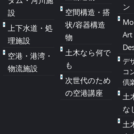
ダム・河川施
ン
空間構造・搭
設
Mo
状/容器構造
上下水道・処
Art
物
理施設
Des
土木なら何で
空港・港湾・
デ
も
物流施設
コ
次世代のため
倶
の空港講座
土
な
土