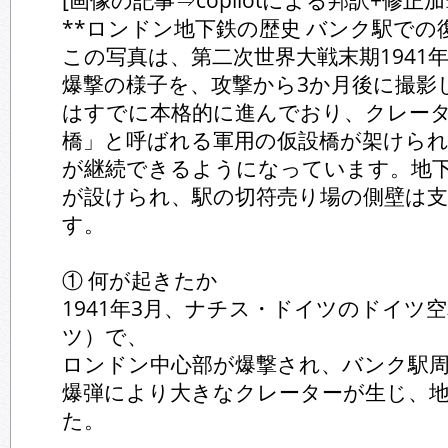
[画像の記事⇒copilotによる邦訳+修正加
**ロンドン地下鉄の歴史 バンク駅での
この写真は、第二次世界大戦末期1941
爆撃の様子を、攻撃から3か月後に撮影
はすでに本格的に進んでおり、クレー
橋」と呼ばれる軍用の仮設橋が架けら
が継続できるようになっています。地
が設けられ、駅の切符売り場の側壁は
す。
① 何が起きたか
1941年3月、ナチス・ドイツのドイツ
ツ）で、
ロンドン中心部が爆撃され、バンク駅
爆弾により大きなクレーターが生じ、
た。