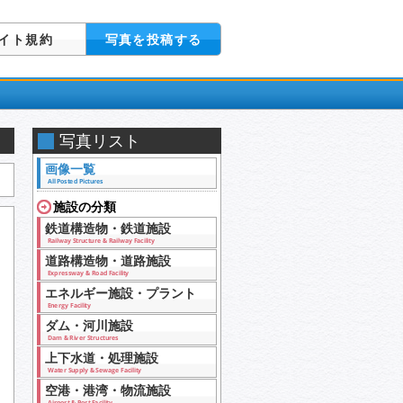
イト規約
写真を投稿する
写真リスト
画像一覧
All Posted Pictures
施設の分類
鉄道構造物・鉄道施設
Railway Structure & Railway Facility
道路構造物・道路施設
Expressway & Road Facility
エネルギー施設・プラント
Energy Facility
ダム・河川施設
Dam & River Structures
上下水道・処理施設
Water Supply & Sewage Facility
空港・港湾・物流施設
Airport & Port Facility