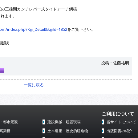
工の三径間カンチレバー式タイドアーチ鋼橋
されます。
m/index.php?Kiji_Detail&kijiId=1352
をご覧下さい。
撮影)
投稿：佐藤祐明
一覧に戻る
ご利用について
・都市景観
建設機械・建設現場
当サイトについて
高架橋
土木遺産・歴史的建造物
出版図書の紹介