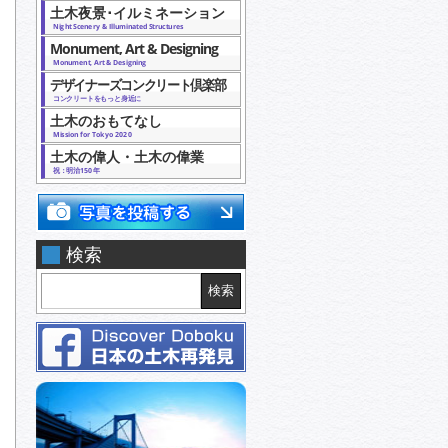
土木夜景･イルミネーション
Night Scenery & Illuminated Structures
Monument, Art & Designing
Monument, Art & Designing
デザイナーズコンクリート倶楽部
コンクリートをもっと身近に
土木のおもてなし
Mission for Tokyo 2020
土木の偉人・土木の偉業
祝：明治150年
検索
検索