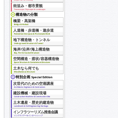
街並み・都市景観
Townscape, Cityscape & Landscape
構造物の分類
橋梁・高架橋
Bridge & Viaduct
人道橋・歩道橋・遊歩道
Pedestrian Overpass & Promenade Walk
地下構造物・トンネル
Underground Structure & Tunnel
海岸/沿岸/海上構造物
Bay, Port & Coastal Structure
空間構造・搭状/容器構造物
Space Structure & Containment Structure
土木なら何でも
Miscellaneous Structure
特別企画
Special Edition
次世代のための空港講座
Architects, Engineers & Contractors
建設機械・建設現場
Construction Machine & Construction Site
土木遺産・歴史的建造物
Landmark & Civil Engineering Heritage
インフラツーリズム推進会議
インフラツアー＆インターンシップ