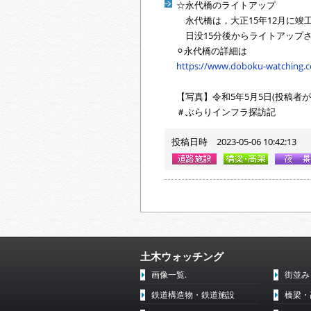
☆永代橋のライトアップ
永代橋は，大正15年12月に竣
日没15分後からライトアップ
⚪︎永代橋の詳細は
https://www.doboku-watching.co
【写真】令和5年5月5日(投稿者が
＃ぶらりインフラ探訪記
投稿日時 2023-05-06 10:42:13
土木ウォッチング
画像一覧.
街並み
鉄道構造物・鉄道施設
橋梁・