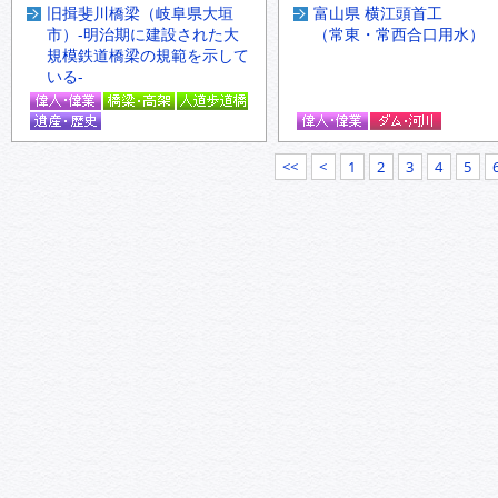
旧揖斐川橋梁（岐阜県大垣
富山県 横江頭首工
市）-明治期に建設された大
（常東・常西合口用水）
規模鉄道橋梁の規範を示して
いる-
<<
<
1
2
3
4
5