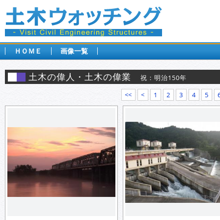
ＨＯＭＥ
画像一覧
土木の偉人・土木の偉業
祝：明治150年
<<
<
1
2
3
4
5