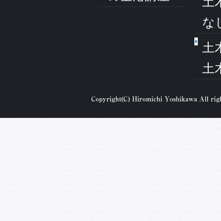
土
な
土
土