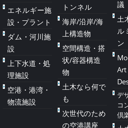
議
トンネル
エネルギー施
土
海岸/沿岸/海
設・プラント
ル
上構造物
ダム・河川施
ン
空間構造・搭
設
Mo
状/容器構造
上下水道・処
Art
物
理施設
Des
土木なら何で
空港・港湾・
デ
も
物流施設
コ
次世代のため
倶
の空港講座