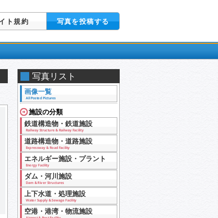
イト規約
写真を投稿する
写真リスト
画像一覧
All Posted Pictures
施設の分類
鉄道構造物・鉄道施設
Railway Structure & Railway Facility
道路構造物・道路施設
Expressway & Road Facility
エネルギー施設・プラント
Energy Facility
ダム・河川施設
Dam & River Structures
上下水道・処理施設
Water Supply & Sewage Facility
空港・港湾・物流施設
Airport & Port Facility