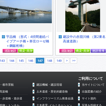
宇品橋 （形式：4径間連続パ
建設中の赤淵川橋 （第2東名
イプアーチ橋＋単弦ローゼ橋
高速道路）
＋鋼鈑桁橋）
143
144
145
146
147
148
149
>
>>
ご利用について
・都市景観
建設機械・建設現場
当サイトについて
高架橋
土木遺産・歴史的建造物
出版図書の紹介
・歩道橋・遊歩道
インフラツーリズム推進会議
サイト規約
造物・トンネル
土木夜景･イルミネーション
写真を投稿する