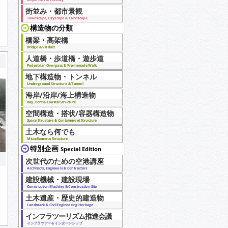
街並み・都市景観
Townscape, Cityscape & Landscape
構造物の分類
橋梁・高架橋
Bridge & Viaduct
人道橋・歩道橋・遊歩道
Pedestrian Overpass & Promenade Walk
地下構造物・トンネル
Underground Structure & Tunnel
海岸/沿岸/海上構造物
Bay, Port & Coastal Structure
空間構造・搭状/容器構造物
Space Structure & Containment Structure
土木なら何でも
Miscellaneous Structure
特別企画
Special Edition
次世代のための空港講座
Architects, Engineers & Contractors
建設機械・建設現場
Construction Machine & Construction Site
土木遺産・歴史的建造物
Landmark & Civil Engineering Heritage
インフラツーリズム推進会議
インフラツアー＆インターンシップ