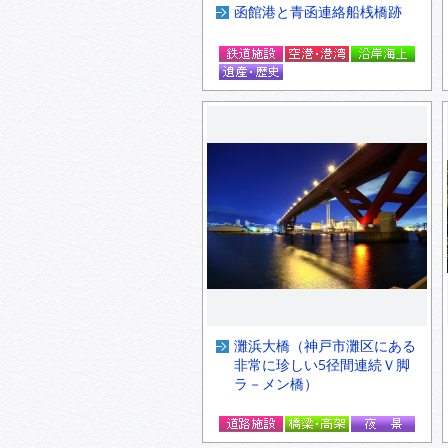
函館港と青函連絡船桟橋跡
灘浜大橋（神戸市灘区にある
非常に珍しい5径間連続Ｖ脚
ラ－メン橋）