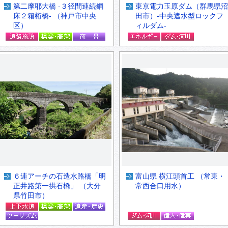
第二摩耶大橋 -３径間連続鋼
東京電力玉原ダム（群馬県沼
床２箱桁橋- （神戸市中央
田市）-中央遮水型ロックフ
区）
ィルダム-
６連アーチの石造水路橋「明
富山県 横江頭首工 （常東・
正井路第一拱石橋」 （大分
常西合口用水）
県竹田市）