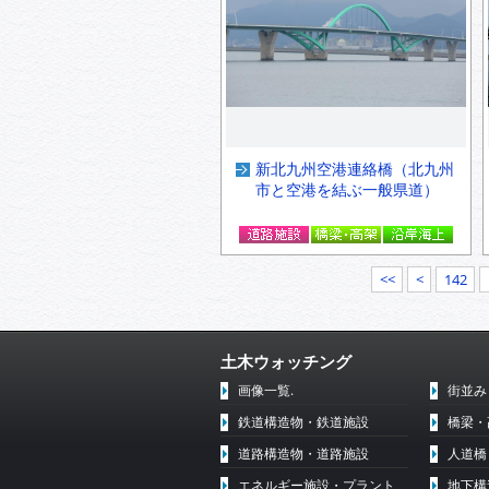
新北九州空港連絡橋（北九州
市と空港を結ぶ一般県道）
<<
<
142
土木ウォッチング
画像一覧.
街並み
鉄道構造物・鉄道施設
橋梁・
道路構造物・道路施設
人道橋
エネルギー施設・プラント
地下構