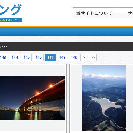
当サイトについて
サ
ures
143
144
145
146
147
148
149
>
>>