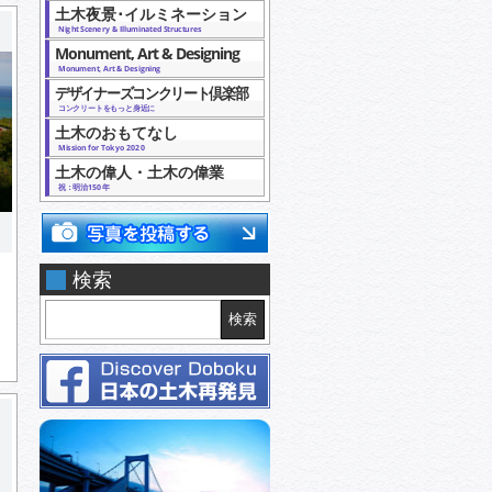
土木夜景･イルミネーション
Night Scenery & Illuminated Structures
Monument, Art & Designing
Monument, Art & Designing
デザイナーズコンクリート倶楽部
コンクリートをもっと身近に
土木のおもてなし
Mission for Tokyo 2020
土木の偉人・土木の偉業
祝：明治150年
検索
検索